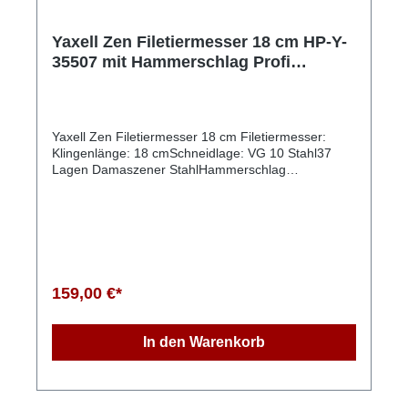
Yaxell Zen Filetiermesser 18 cm HP-Y-
35507 mit Hammerschlag Profi
Kochmesser
Yaxell Zen Filetiermesser 18 cm Filetiermesser:
Klingenlänge: 18 cmSchneidlage: VG 10 Stahl37
Lagen Damaszener StahlHammerschlag
geschmiedetKlingenhärte: 61 HRCSchliff:
beidseitigGewicht: 135gErgonomisch geformter
Handgriff aus Leinen MicartaFür Rechts- und
LinkshandHandgefertigt in Seki JapanDas Messer
wird in einer hochwertigen Verpackung geliefert Das
Yaxell Zen Filettiermesser mit einer Klingenlänge
von 18 cm (Modell HP-Y-35507) ist ein hochwertiges
159,00 €*
Küchenwerkzeug, das speziell für das Filetieren von
Fisch und das präzise Schneiden von Fleisch
entwickelt wurde. Hier sind einige der wichtigsten
In den Warenkorb
Merkmale dieses Messers:1. Klingenmaterial: Die
Klinge besteht aus hochwertigem VG10-Stahl, der
für seine außergewöhnliche Schärfe, Langlebigkeit
und Korrosionsbeständigkeit bekannt ist. Die