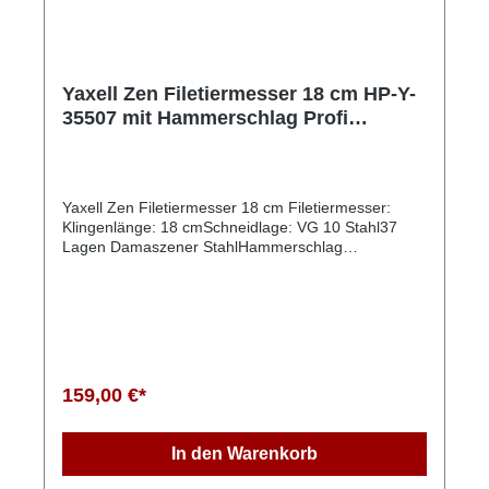
Yaxell Zen Filetiermesser 18 cm HP-Y-
35507 mit Hammerschlag Profi
Kochmesser
Yaxell Zen Filetiermesser 18 cm Filetiermesser:
Klingenlänge: 18 cmSchneidlage: VG 10 Stahl37
Lagen Damaszener StahlHammerschlag
geschmiedetKlingenhärte: 61 HRCSchliff:
beidseitigGewicht: 135gErgonomisch geformter
Handgriff aus Leinen MicartaFür Rechts- und
LinkshandHandgefertigt in Seki JapanDas Messer
wird in einer hochwertigen Verpackung geliefert Das
Yaxell Zen Filettiermesser mit einer Klingenlänge
von 18 cm (Modell HP-Y-35507) ist ein hochwertiges
159,00 €*
Küchenwerkzeug, das speziell für das Filetieren von
Fisch und das präzise Schneiden von Fleisch
entwickelt wurde. Hier sind einige der wichtigsten
In den Warenkorb
Merkmale dieses Messers:1. Klingenmaterial: Die
Klinge besteht aus hochwertigem VG10-Stahl, der