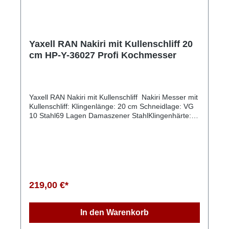
Yaxell RAN Nakiri mit Kullenschliff 20
cm HP-Y-36027 Profi Kochmesser
Yaxell RAN Nakiri mit Kullenschliff Nakiri Messer mit
Kullenschliff: Klingenlänge: 20 cm Schneidlage: VG
10 Stahl69 Lagen Damaszener StahlKlingenhärte:
61 HRCSchliff: beidseitig Ergonomisch geformter
Handgriff aus Leinen MicartaFür Rechts- und
LinkshandHandgefertigt in Seki JapanDas Messer
wird in einer hochwertigen Verpackung geliefert Das
Yaxell RAN Nakiri mit Kullenschliff (Modell HP-Y-
36027) ist ein hervorragendes Messer, das speziell
für die Zubereitung von Gemüse entwickelt wurde.
219,00 €*
Hier sind einige der herausragenden Merkmale
dieses Messers:1. Klingenmaterial: Die Klinge
besteht aus hochwertigem VG10-Stahl, der für seine
In den Warenkorb
außergewöhnliche Schärfe und Langlebigkeit
bekannt ist. Umgeben von 68 Lagen Damaststahl,